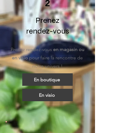
2
Prenez
rendez-vous
Prenez rendez-vous
en magasin ou
en visio
pour faire la rencontre de
notre univers !
En boutique
En visio