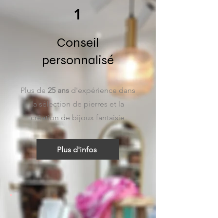
1
Conseil
personnalisé
Plus de
25 ans
d'expérience dans
la sélection de pierres et la
création de bijoux fantaisie
Plus d'infos