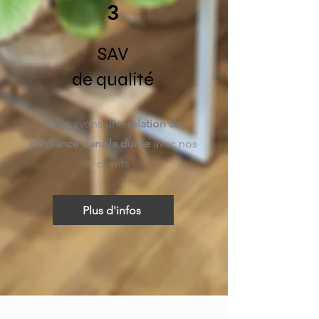
3
SAV
de qualité
Nous avons une
relation de
confiance dans la durée
avec nos
clients
Plus d'infos